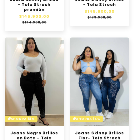
- Tela Strech
- Tela Strech
premiún
Precio
$145.900,00
Precio
Precio
$145.900,00
Precio
habitual
de
$179.900,00
habitual
de
oferta
$174.900,00
oferta
AHORRA 18%
AHORRA 14%
Jeans Negro Brillos
Jeans Skinny Brillos
en Bota - Tela
Flor- Tela Strech