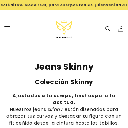
Ir
ito
💫 Moda real, para cuerpos reales. ¡Bienvenida a la revo
directamente
al contenido
Carri
C
Jeans Skinny
o
Colección Skinny
l
e
Ajustados a tu cuerpo, hechos para tu
actitud.
c
Nuestros jeans
skinny
están diseñados para
c
abrazar tus curvas y destacar tu figura con un
fit ceñido desde la cintura hasta los tobillos.